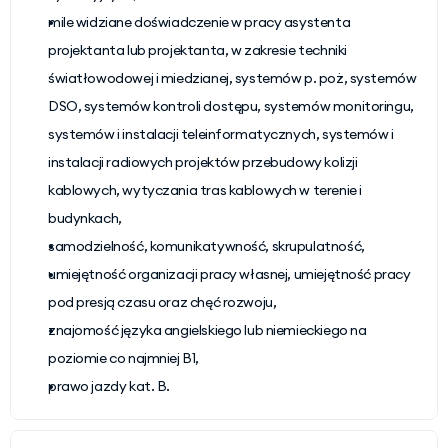
mile widziane doświadczenie w pracy asystenta 
projektanta lub projektanta, w zakresie techniki 
światłowodowej i miedzianej, systemów p. poż, systemów 
DSO, systemów kontroli dostępu, systemów monitoringu, 
systemów i instalacji teleinformatycznych, systemów i 
instalacji radiowych projektów przebudowy kolizji 
kablowych, wytyczania tras kablowych w terenie i 
budynkach,
samodzielność, komunikatywność, skrupulatność,
umiejętność organizacji pracy własnej, umiejętność pracy 
pod presją czasu oraz chęć rozwoju,
znajomość języka angielskiego lub niemieckiego na 
poziomie co najmniej B1,
prawo jazdy kat. B.