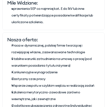
Mile Widziane:
uprawnienia SEP co najmniej kat. E do 1kV lub inne 
certyfikaty potwierdzające posiadane kwalifikacje lub 
ukończone szkolenia.
Nasza oferta:
Praca w dynamicznej, polskiej firmie tworzącej i 
rozwijającej własne, zaawansowane technologie
Stabilne warunki zatrudnienia na umowę o pracę (pod 
warunkiem posiadania tytułu inżyniera)
Konkurencyjne wynagrodzenie
Elastyczny czas pracy
Wsparcie zespołu w szybkim wejściu w realizację zadań
Szkolenia merytoryczno-zawodowe zarówno 
wewnętrzne, jak i zewnętrzne
Dodatkowe ubezpieczenia zdrowotne (indywidualne i 