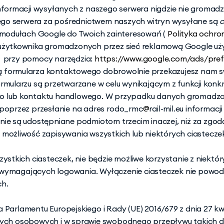
ormacji wysyłanych z naszego serwera nigdzie nie gromadz
go serwera za pośrednictwem naszych witryn wysyłane są 
c
modułach Google do Twoich zainteresowań ( 
Polityka ochro
h użytkownika gromadzonych przez sieć reklamową Google uż
 
 przy pomocy narzędzia: 
https://www.google.com/ads/pref
ą formularza kontaktowego dobrowolnie przekazujesz nam sw
ormularzu są przetwarzane w celu wynikającym z funkcji konk
go lub kontaktu handlowego. W przypadku danych gromadzo
 poprzez przesłanie na adres 
rodo_rmc
@
rail-mil.eu
informacji
 nie są udostępniane podmiotom trzecim inaczej, niż za zgod
żliwość zapisywania wszystkich lub niektórych ciasteczek 
zystkich ciasteczek, nie będzie możliwe korzystanie z niektór
 wymagających logowania. Wyłączenie ciasteczek nie powodu
ch.
ia Parlamentu Europejskiego i Rady (UE) 2016/679 z dnia 27 kw
nych osobowych i w sprawie swobodnego przepływu takich d