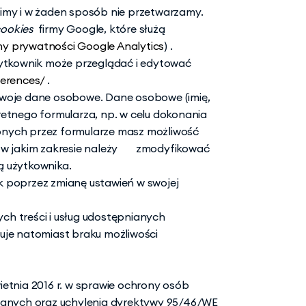
imy i w żaden sposób nie przetwarzamy.
ookies 
 firmy Google, które służą                     
ny prywatności Google Analytics
) 
. 
ytkownik może przeglądać i edytować 
erences/ 
.
oje dane osobowe. Dane osobowe (imię,  
retnego formularza, np. w celu dokonania 
nych przez formularze masz możliwość 
 w jakim zakresie należy       zmodyfikować 
ą użytkownika.
poprzez zmianę ustawień w swojej 
ych treści i usług udostępnianych 
je natomiast braku możliwości 
ietnia 2016 r. w sprawie ochrony osób 
anych oraz uchylenia dyrektywy 95/46/WE 