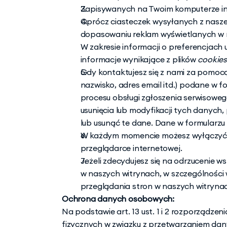
Zapisywanych na Twoim komputerze inf
Oprócz ciasteczek wysyłanych z nasze
dopasowaniu reklam wyświetlanych w 
W zakresie informacji o preferencjac
informacje wynikające z plików 
cookies
Gdy kontaktujesz się z nami za pomoc
nazwisko, adres email itd.) podane w f
procesu obsługi zgłoszenia serwisowe
usunięcia lub modyfikacji tych danych,
lub usunąć te dane. Dane w formularzu
W każdym momencie możesz wyłączyć mo
przeglądarce internetowej.
Jeżeli zdecydujesz się na odrzucenie ws
w naszych witrynach, w szczególności
przeglądania stron w naszych witryna
Ochrona danych osobowych:
Na podstawie art. 13 ust. 1 i 2 rozporządzen
fizycznych w związku z przetwarzaniem da