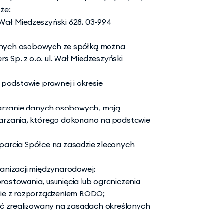
że:
 Wał Miedzeszyński 628, 03-994 
anych osobowych ze spółką można 
 Sp. z o.o. ul. Wał Miedzeszyński 
dstawie prawnej i okresie 
rzanie danych osobowych, mają 
zania, którego dokonano na podstawie 
arcia Spółce na zasadzie zleconych 
anizacji międzynarodowej;
stowania, usunięcia lub ograniczenia 
nie z rozporządzeniem RODO;
ć zrealizowany na zasadach określonych 