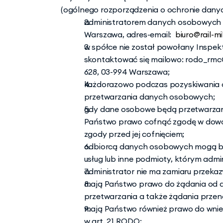
(ogólnego rozporządzenia o ochronie danych)
administratorem danych osobowych je
Warszawa, adres-email: 
 biuro@rail-mil
w spółce nie został powołany Inspe
skontaktować się mailowo: 
rodo_rmc@
628, 03-994 Warszawa;
każdorazowo podczas pozyskiwania d
przetwarzania danych osobowych;
gdy dane osobowe będą przetwarzan
Państwo prawo cofnąć zgodę w dowo
zgody przed jej cofnięciem;
odbiorcą danych osobowych mogą być 
usług lub inne podmioty, którym adm
administrator nie ma zamiaru przeka
mają Państwo prawo do żądania od ad
przetwarzania a także żądania prze
mają Państwo również prawo do wnies
w art. 21 RODO;