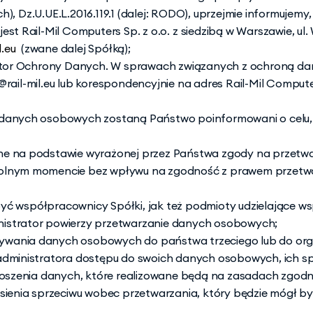
, Dz.U.UE.L.2016.119.1 (dalej: RODO), uprzejmie informujemy, 
st Rail-Mil Computers Sp. z o.o.
z siedzibą w Warszawie, ul.
.eu 
 (zwane dalej Spółką);
ktor Ochrony Danych. W sprawach związanych z ochroną d
rail-mil.eu
 lub korespondencyjnie na adres Rail-Mil Computers
anych osobowych zostaną Państwo poinformowani o celu, po
e na podstawie wyrażonej przez Państwa zgody na przetwa
lnym momencie bez wpływu na zgodność z prawem przetwar
współpracownicy Spółki, jak też podmioty udzielające wsp
inistrator powierzy przetwarzanie danych osobowych;
zywania danych osobowych do państwa trzeciego lub do org
ministratora dostępu do swoich danych osobowych, ich spro
noszenia danych, które realizowane będą na zasadach zgod
ienia sprzeciwu wobec przetwarzania, który będzie mógł by