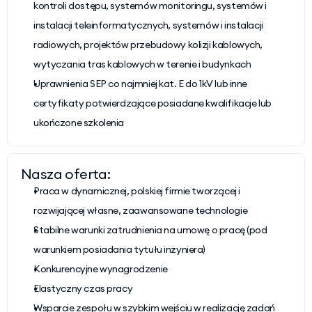
kontroli dostępu, systemów monitoringu, systemów i 
instalacji teleinformatycznych, systemów i instalacji 
radiowych, projektów przebudowy kolizji kablowych, 
wytyczania tras kablowych w terenie i budynkach
Uprawnienia SEP co najmniej kat. E do 1kV lub inne 
certyfikaty potwierdzające posiadane kwalifikacje lub 
ukończone szkolenia
Nasza oferta:
Praca w dynamicznej, polskiej firmie tworzącej i 
rozwijającej własne, zaawansowane technologie
Stabilne warunki zatrudnienia na umowę o pracę (pod 
warunkiem posiadania tytułu inżyniera)
Konkurencyjne wynagrodzenie
Elastyczny czas pracy
Wsparcie zespołu w szybkim wejściu w realizację zadań