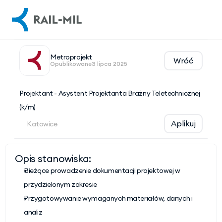
Metroprojekt
Wróć
Opublikowane
3 lipca 2025
Projektant - Asystent Projektanta Brażny Teletechnicznej 
(k/m)
Aplikuj
Katowice
Opis stanowiska:
Bieżące prowadzenie dokumentacji projektowej w 
przydzielonym zakresie
Przygotowywanie wymaganych materiałów, danych i 
analiz