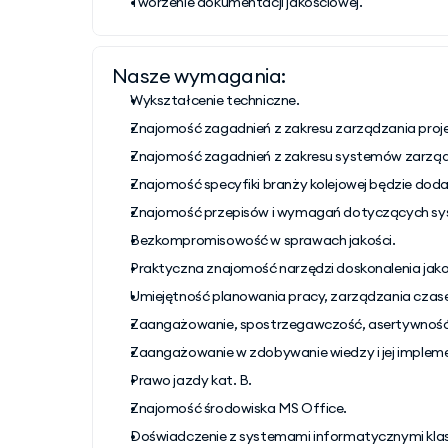
Tworzenie dokumentacji jakościowej.
Nasze wymagania:
Wykształcenie techniczne.
Znajomość zagadnień z zakresu zarządzania proj
Znajomość zagadnień z zakresu systemów zarządz
Znajomość specyfiki branży kolejowej będzie do
Znajomość przepisów i wymagań dotyczących sys
Bezkompromisowość w sprawach jakości.
Praktyczna znajomość narzędzi doskonalenia ja
Umiejętność planowania pracy, zarządzania czase
Zaangażowanie, spostrzegawczość, asertywność i
Zaangażowanie w zdobywanie wiedzy i jej impleme
Prawo jazdy kat. B.
Znajomość środowiska MS Office.
Doświadczenie z systemami informatycznymi kl