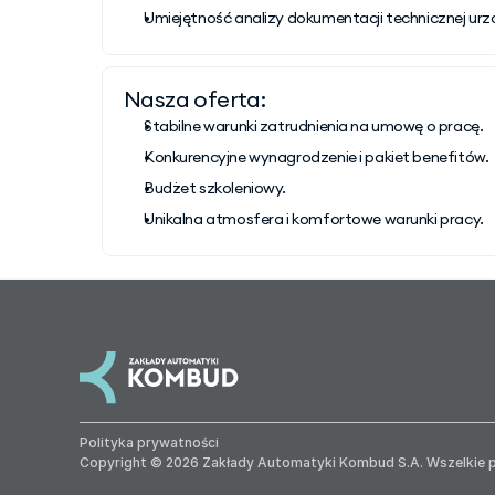
Umiejętność analizy dokumentacji technicznej ur
Nasza oferta:
Stabilne warunki zatrudnienia na umowę o pracę.
Konkurencyjne wynagrodzenie i pakiet benefitów.
Budżet szkoleniowy.
Unikalna atmosfera i komfortowe warunki pracy.
Polityka prywatności
Copyright © 2026 Zakłady Automatyki Kombud S.A. Wszelkie 