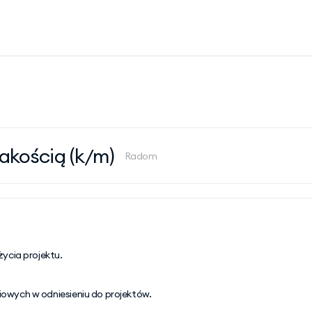
Jakością (k/m)
Radom
ycia projektu.
owych w odniesieniu do projektów.