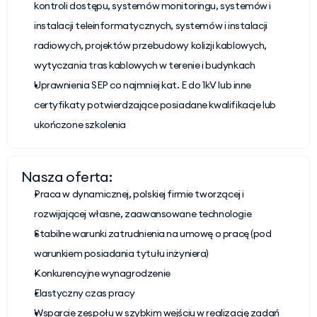
kontroli dostępu, systemów monitoringu, systemów i 
instalacji teleinformatycznych, systemów i instalacji 
radiowych, projektów przebudowy kolizji kablowych, 
wytyczania tras kablowych w terenie i budynkach
Uprawnienia SEP co najmniej kat. E do 1kV lub inne 
certyfikaty potwierdzające posiadane kwalifikacje lub 
ukończone szkolenia
Nasza oferta:
Praca w dynamicznej, polskiej firmie tworzącej i 
rozwijającej własne, zaawansowane technologie
Stabilne warunki zatrudnienia na umowę o pracę (pod 
warunkiem posiadania tytułu inżyniera)
Konkurencyjne wynagrodzenie
Elastyczny czas pracy
Wsparcie zespołu w szybkim wejściu w realizację zadań