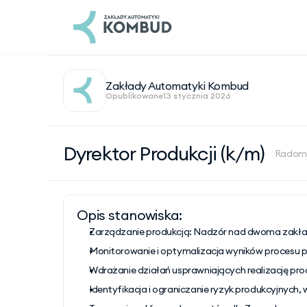
Zakłady Automatyki Kombud
Opublikowane
13 stycznia 2026
Dyrektor Produkcji (k/m)
Radom
Opis stanowiska:
Zarządzanie produkcją: Nadzór nad dwoma zakłada
Monitorowanie i optymalizacja wyników procesu pr
Wdrażanie działań usprawniających realizację pro
Identyfikacja i ograniczanie ryzyk produkcyjnyc