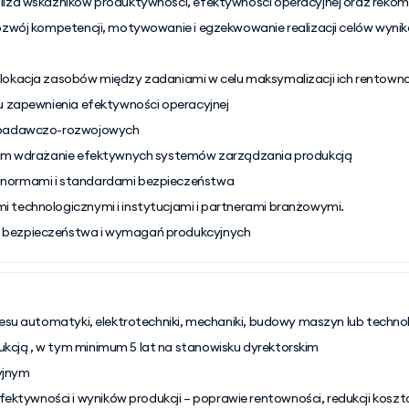
aliza wskaźników produktywności, efektywności operacyjnej oraz reko
rozwój kompetencji, motywowanie i egzekwowanie realizacji celów wyni
lokacja zasobów między zadaniami w celu maksymalizacji ich rentownośc
lu zapewnienia efektywności operacyjnej
ów badawczo-rozwojowych
 tym wdrażanie efektywnych systemów zarządzania produkcją
i normami i standardami bezpieczeństwa
 technologicznymi i instytucjami i partnerami branżowymi. 
, bezpieczeństwa i wymagań produkcyjnych
resu automatyki, elektrotechniki, mechaniki, budowy maszyn lub technol
kcją , w tym minimum 5 lat na stanowisku dyrektorskim
yjnym
tywności i wyników produkcji – poprawie rentowności, redukcji koszt