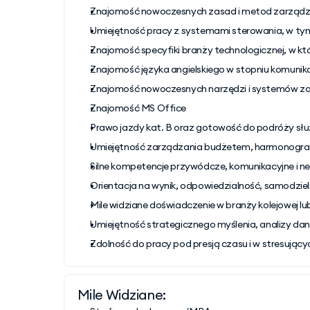
Znajomość nowoczesnych zasad i metod zarządza
Umiejętność pracy z systemami sterowania, w tym
Znajomość specyfiki branży technologicznej, w k
Znajomość języka angielskiego w stopniu komun
Znajomość nowoczesnych narzędzi i systemów zar
Znajomość MS Office
Prawo jazdy kat. B oraz gotowość do podróży s
Umiejętność zarządzania budżetem, harmonogram
Silne kompetencje przywódcze, komunikacyjne i ne
Orientacja na wynik, odpowiedzialność, samodzie
Mile widziane doświadczenie w branży kolejowej lu
Umiejętność strategicznego myślenia, analizy dan
Zdolność do pracy pod presją czasu i w stresując
Mile Widziane: