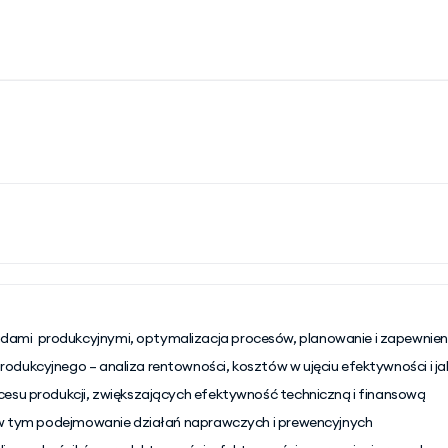
mi  produkcyjnymi, optymalizacja procesów, planowanie i zapewnienie
odukcyjnego – analiza rentowności, kosztów w ujęciu efektywności i ja
cesu produkcji, zwiększających efektywność techniczną i finansową
h, w tym podejmowanie działań naprawczych i prewencyjnych