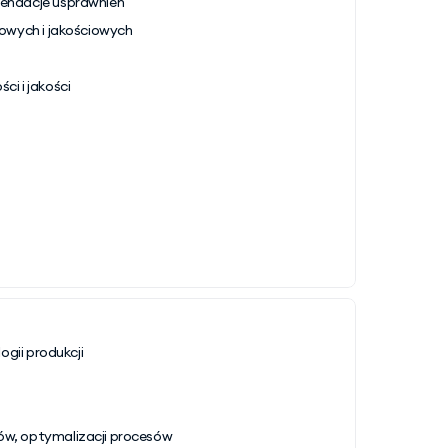
mendacje usprawnień
kowych i jakościowych
i i jakości
ogii produkcji
ów, optymalizacji procesów