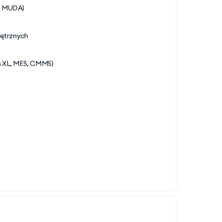
D, MUDA)
nętrznych
h XL, MES, CMMS)