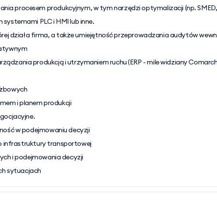
nia procesem produkcyjnym, w tym narzędzi optymalizacji (np. SME
 systemami PLC i HMI lub inne.
tórej działa firma, a także umiejętność przeprowadzania audytów wew
ikatywnym
ządzania produkcją i utrzymaniem ruchu (ERP - mile widziany Comarc
łużbowych
em i planem produkcji
gocjacyjne.
lność w podejmowaniu decyzji
b infrastruktury transportowej
ych i podejmowania decyzji
ych sytuacjach