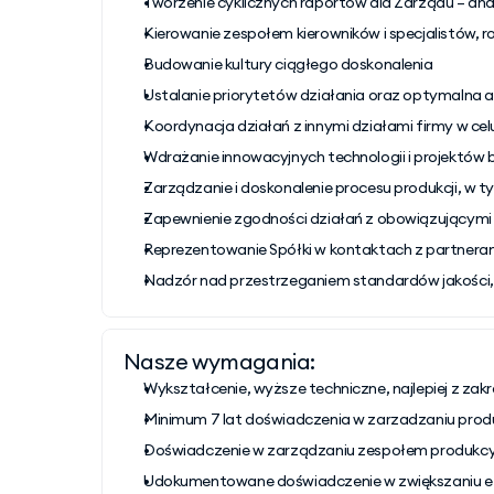
Tworzenie cyklicznych raportów dla Zarządu – an
Kierowanie zespołem kierowników i specjalistów, 
Budowanie kultury ciągłego doskonalenia
Ustalanie priorytetów działania oraz optymalna a
Koordynacja działań z innymi działami firmy w ce
Wdrażanie innowacyjnych technologii i projekt
Zarządzanie i doskonalenie procesu produkcji, w
Zapewnienie zgodności działań z obowiązującym
Reprezentowanie Spółki w kontaktach z partnerami
Nadzór nad przestrzeganiem standardów jakości
Nasze wymagania:
Wykształcenie, wyższe techniczne, najlepiej z zak
Minimum 7 lat doświadczenia w zarzadzaniu produ
Doświadczenie w zarządzaniu zespołem produkc
Udokumentowane doświadczenie w zwiększaniu efek