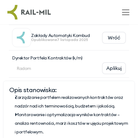
Zakłady Automatyki Kombud
Wróć
Opublikowane
7 listopada 2025
Dyrektor Portfela Kontraktów (k/m)
Aplikuj
Radom
Opis stanowiska:
Zarządzanie portfelem realizowanych kontraktów oraz 
nadzór nad ich terminowością, budżetem i jakością.
Monitorowanie i optymalizacja wyników kontraktów – 
analiza rentowności, marż i kosztów w ujęciu projektowym 
i portfelowym.